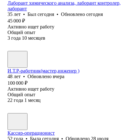
Лаборант химического анализа, лаборант контролер,
лаборант
35
лет
•
Был
сегодня
•
Обновлено
сегодня
45 000
₽
Активно ищет работу
Общий опыт
3
года
10
месяцев
И.Т.Р-работник(мастер,инженер )
48
лет
•
Обновлено
вчера
100 000
₽
Активно ищет работу
Общий опыт
22
года
1
месяц
Кассир-операционист
52
года
•
Была
сегодня
•
Обновлено
28 июля