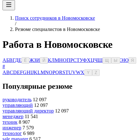
Поиск сотрудников в Новомосковске
/
Резюме специалистов в Новомосковске
Работа в Новомосковске
А
Б
В
Г
Д
Е
Ж
З
И
К
Л
М
Н
О
П
Р
С
Т
У
Ф
Х
Ц
Ч
Ш
Э
Ю
Ё
Й
Щ
Ы
Я
#
A
B
C
D
E
F
G
H
I
J
K
L
M
N
O
P
Q
R
S
T
U
V
W
X
Y
Z
Популярные резюме
руководитель
12 097
управляющий
12 097
управляющий директор
12 097
менеджер
11 541
техник
8 907
инженер
7 579
технолог
6 989
sale manager
6 517