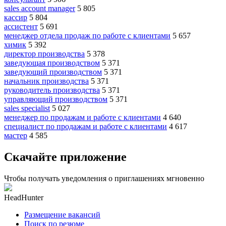
sales account manager
5 805
кассир
5 804
ассистент
5 691
менеджер отдела продаж по работе с клиентами
5 657
химик
5 392
директор производства
5 378
заведующая производством
5 371
заведующий производством
5 371
начальник производства
5 371
руководитель производства
5 371
управляющий производством
5 371
sales specialist
5 027
менеджер по продажам и работе с клиентами
4 640
специалист по продажам и работе с клиентами
4 617
мастер
4 585
Скачайте приложение
Чтобы получать уведомления о приглашениях мгновенно
HeadHunter
Размещение вакансий
Поиск по резюме