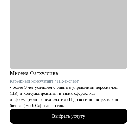
Милена
Фатхуллина
Карьерный консультант / HR-эксперт
• Более 9 лет успешного опыта в управлении персоналом
(HR) и консультировании в таких сферах, как
информационные технологии (IT), гостинично-ресторанный
бизнес (HoReCa) и логистика.
• Провела свыше 500 интервью на различные позиции в
Выбрать услугу
средних и крупных российских компаниях.
• Имею личный опыт карьерного роста от стажера до
руководителя команды (Team Lead).
• Обладаю опытом работы в роли нанимающего руководителя.