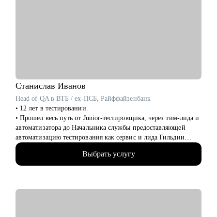
выделит вас среди других кандидатов
• Подготовлю к собеседованию и научу навыкам уверенной
самопрезентации
• Помогу в поиске первой работы
• Помогу с самоопределением и выбором вектора развития,
если вы находитесь в профессиональном тупике (по
возвращению с СВО, после декрета или длительного отпуска)
• Составлю индивидуальный и реалистичный план поиска
работы
Станислав
Иванов
• Дам практические инструменты и информацию по рынку,
Head of QA в ВТБ / ex-ПСБ, Райффайзенбанк
сэкономлю ваше время
• 12 лет в тестировании.
• Верну уверенность и ясность, что вы профессионал
• Прошел весь путь от Junior-тестировщика, через тим-лида и
• Помогу адаптироваться к работе на гражданке (по
автоматизатора до Начальника службы предоставляющей
возвращению с СВО)
автоматизацию тестирования как сервис и лида Гильдии
функциональных тестировщиков
Кому могу помочь:
Выбрать услугу
• Написал с нуля программу курса "Т.естировщик" для одной
Начинающим специалистам и профессионалам разного
из онлайн школ, обучил по ней 10+ потоков учеников
уровня по направлениям:
• Отвечаю за подготовку, выбор и соблюдение метрик QA
• IT
всего розничного бизнеса банка ВТБ.
• ТОП - менеджерам и руководителям любых направлений и
• Пишу код на Java и Python.
предметных областей
• Провел 500+ собеседований за последние 5 лет.
• digital
• Собрал команду из 50+ QA инженеров разного уровня (от