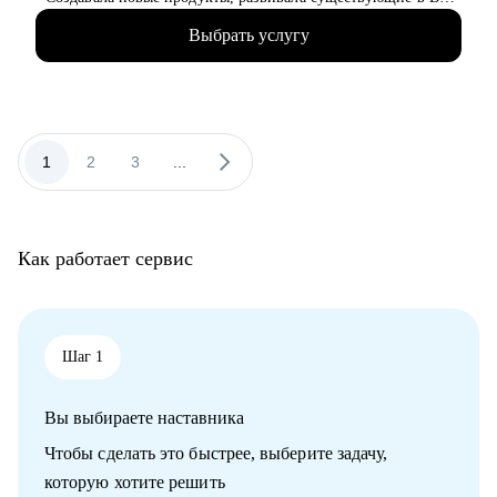
и B2C.
Выбрать услугу
• Управляла портфелем из 30 продуктов.
• Помогаю стартапам.
С чем помогу:
• Проверить ваши скиллы и разработать план роста.
• Подготовить к собеседованиям, тестовым и самой работе.
1
2
3
...
• Найти ваши точки роста и оптимальное применение ваших
текущих скиллов.
• Построить или доработать стратегию продукта.
• Понять, что делать дальше, если появилась идея продукта
Как работает сервис
• Найти зону кратного роста для вашего продукта, помочь
посчитать рынок.
• Определить слабые места и минимизировать риски вашего
продукта и бизнеса
Шаг 1
Кому могу помочь:
• Начинающим карьеру продакта.
Вы выбираете наставника
• Профессионалам из смежных отраслей (маркетинг, развитие
бизнеса, дизайн), переходящим в управление продуктом.
Чтобы сделать это быстрее, выберите задачу,
• Опытным менеджерам продукта.
которую хотите решить
• Владельцам стартапа.