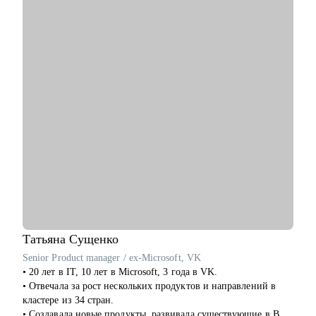
• продажи
Junior да Senior+).
• HR
• маркетинг и PR
С чем помогу:
• медицина
• Расскажу, с чего начать свое развитие как QA специалиста.
• образование
• Помогу перейти на следующий уровень в профессии.
• производство
• Подготовлю к собеседованию, начиная с резюме и
• ветераны СВО
заканчивая пробными собеседованиями.
Наша совместная работа приведёт вас к раскрытию ваших
• Вместе составим индивидуальный план развития, подскажу
сильных сторон как личности, так и профессионала.
ресурсы для развития нужных компетенций.
• Подготовлю к переходу из ручника в автотестеры.
• Поделюсь опытом, нужными метриками и шаблонами с
начинающими руководителями.
Кому могу помочь:
• QA специалистам любого уровня и тем, кто хочет стать
одним из нас.
• Лидам команд, которые заботятся о качестве своего
Татьяна
Сущенко
продукта.
Senior Product manager / ex-Microsoft, VK
• Опытным специалистам, которые хотят перейти на
• 20 лет в IT, 10 лет в Microsoft, 3 года в VK.
следующую ступень в своей карьере.
• Отвечала за рост нескольких продуктов и направлений в
кластере из 34 стран.
• Создавала новые продукты, развивала существующие в B2B