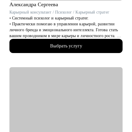
• Начинающим и действующим PM, которым нужен
Александра
Сергеева
карьерный рост или смена направления.
Карьерный консультант / Психолог / Карьерный стратег
• Тем, кто не понимает, как показать свою ценность на рынке
• Системный психолог и карьерный стратег.
и "продавать" опыт.
• Практически помогаю в управлении карьерой, развитии
• Работаю как партнёр - уверенно, с опорой на рынок и
личного бренда и эмоционального интеллекта. Готова стать
реальные кейсы, а не теорию. Помогаю дойти до оффера.
вашим проводником в мире карьеры и личностного роста.
• 14+ в HR бизнес-партнёрстве крупных IT компаний,
Выбрать услугу
фармкомпаний, авто и др.
• 18+ опыта в консультировании по профессиональной
ориентации, карьерному стратегированию
• 4200+ собеседований на разные позиции
• 3100+ индивидуальных консультаций
• 500+ тренингов
• Спикер конференций HR Day, Стачка, Merge, Зарплата.ру,
эксперт Цифрового прорыва
• Тренер по развитию эмоционального интеллекта
• Корпоративный тренер по эффективным переговорам
• Региональный представитель Ассоциации
Профориентологов России
С чем могу помочь:
• Подготовлю сильное, «продающее» резюме, которое