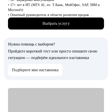
• 17+ лет в ИТ (MTS AI, ex- T-Банк, МойОфис, SAP, IBM и
Если вы готовы сделать следующий шаг в своей карьере и
Microsoft)
нуждаетесь в профессиональной поддержке, я с радостью
• Опытный руководитель в области развития продаж
помогу вам! Жду вас на консультациях!
• Специализируюсь на запуске и масштабировании
Выбрать услугу
партнёрских каналов с нуля для сложных решений (AI
(искусственный интеллект), ERP (системы по управлению
предприятиями), ML (машинное обучение)).
• Принесла более 1 млрд руб. в пайплайн, построила сети из
Нужна помощь с выбором?
50+ партнёров
• Запустила с нуля 4 партнёрских канала SAP, IBM,
Пройдите короткий тест или просто опишите свою
Тинькофф, MWS AI
ситуацию — подберём идеального наставника
• Эксперт в интеграции ИТ- продуктов в партнёрские
программы
Подберите мне наставника
• Магистр Менеджмента в РГУ Нефти и газа им.
И.М.Губкина
• Спикер ВШЭ в рамках курса «Технологическое
предпринимательство» от МТС
• Автор курса "Стратегия развития и построения с нуля
партнерского канала для ИТ-вендора"
• Обучилась менеджменту в Школе Ольги Соколовой
• Хочу менять мир и стать проводником для тех, кому близки
стратегии бирюзовых компаний