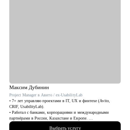
• Сертификат коуча "5 призм" ССЕ ICF
С чем помогу:
• Сделать ваше резюме видимым для HR
(помогу переработать ваше резюме так, чтобы оно не терялось
в стопке конкурентов)
• Переосмыслить карьерный трек в начале года и поставить
четкие цели, которые станут достижимыми, через понятный
план к концу 2026 года (стратегическая сессия по развитию
карьеры)
• Превратить собеседования в интересный диалог
(обсудим возможные стратегии прохождения собеседований и
как разработать оптимальный сторилайн)
• Выйти из тупика поиска
(я помогу найти неочевидные, но интересные для вас векторы
Максим
Дубинин
развития в карьеры и новые опции поиска)
Project Manager в Авито / ex-UsabilityLab
• Создать понятный план развития карьеры - твой личный
• 7+ лет управляю проектами в IT, UX и финтехе (Avito,
маршрут поиска работы
CRIF, UsabilityLab).
• Запустить и масштабировать партнерскую сеть (отдельный
• Работал с банками, корпорациями и международными
продукт)
партнёрами в России, Казахстане и Европе.
• Уверенно выстраиваю процессы в мультикультурной среде:
Кому могу помочь:
Выбрать услугу
от локальных digital-проектов до CPA-партнёрств.