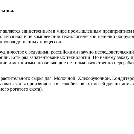
сырья.
т является единственным в мире промышленным предприятием п
ляется наличие комплексной технологической цепочки оборудов
 производственных процессов.
трудничестве с ведущими российскими научно исследовательски
нопли. Есть ряд запатентованных технологий. По нашему заказу
ние и механизмы, позволяющие не только качественно перерабат
 растительного сырья для: Молочной, Хлебобулочной, Кондите
зоваться для производства высокобелковых смесей для питания
ого рогатого скота).