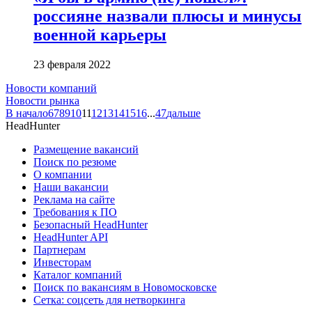
россияне назвали плюсы и минусы
военной карьеры
23 февраля 2022
Новости компаний
Новости рынка
В начало
6
7
8
9
10
11
12
13
14
15
16
...
47
дальше
HeadHunter
Размещение вакансий
Поиск по резюме
О компании
Наши вакансии
Реклама на сайте
Требования к ПО
Безопасный HeadHunter
HeadHunter API
Партнерам
Инвесторам
Каталог компаний
Поиск по вакансиям в Новомосковске
Сетка: соцсеть для нетворкинга