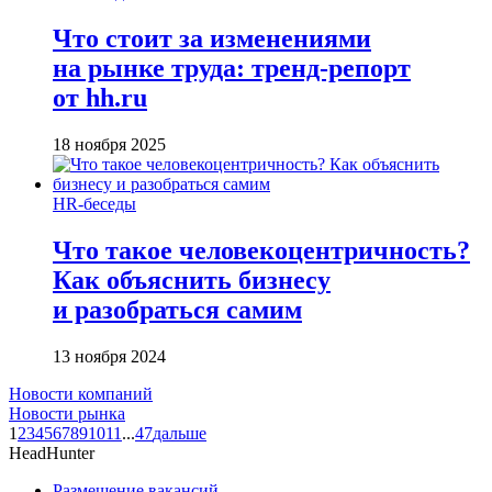
Что стоит за изменениями
на рынке труда: тренд-репорт
от hh.ru
18 ноября 2025
HR-беседы
Что такое человеко­центричность?
Как объяснить бизнесу
и разобраться самим
13 ноября 2024
Новости компаний
Новости рынка
1
2
3
4
5
6
7
8
9
10
11
...
47
дальше
HeadHunter
Размещение вакансий