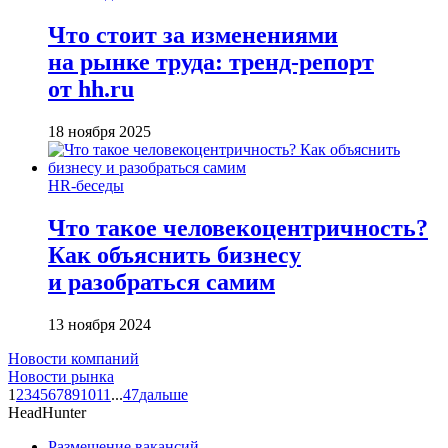
Что стоит за изменениями
на рынке труда: тренд-репорт
от hh.ru
18 ноября 2025
HR-беседы
Что такое человеко­центричность?
Как объяснить бизнесу
и разобраться самим
13 ноября 2024
Новости компаний
Новости рынка
1
2
3
4
5
6
7
8
9
10
11
...
47
дальше
HeadHunter
Размещение вакансий