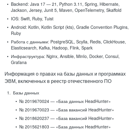
Backend:
Java 17 — 21, Python 3.11, Spring, Hibernate,
Jackson, Jersey, Junit 5, Maven, OpenTelemetry, Skaffold
IOS:
Swift, Ruby, Tuist
Android:
Kotlin, Kotlin Script (kts), Gradle Convention Plugins,
Ruby
Работа с данными:
PostgreSQL, Scylla, Redis, ClickHouse,
Elasticsearch, Kafka, Hadoop, Flink, Spark
Инфраструктура:
Nginx, Ansible, MinIo, Docker, Consul,
Grafana
Информация о правах на базы данных и программах
ЭВМ, включенных в реестр отечественного ПО
Базы данных
№ 2019670024 — «База данных HeadHunter»
№ 2019670023 — «База вакансий HeadHunter»
№ 2018620237 — «База вакансий HeadHunter»
№ 2015621803 — «База данных HeadHunter»